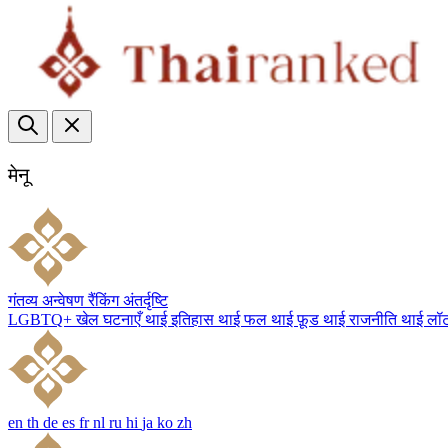
मेनू
गंतव्य
अन्वेषण
रैंकिंग
अंतर्दृष्टि
LGBTQ+
खेल
घटनाएँ
थाई इतिहास
थाई फल
थाई फ़ूड
थाई राजनीति
थाई लॉ
en
th
de
es
fr
nl
ru
hi
ja
ko
zh