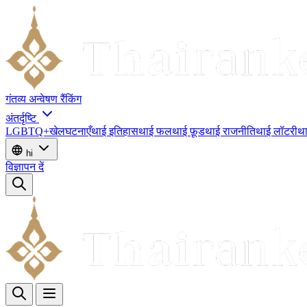
गंतव्य
अन्वेषण
रैंकिंग
अंतर्दृष्टि
LGBTQ+
खेल
घटनाएँ
थाई इतिहास
थाई फल
थाई फ़ूड
थाई राजनीति
थाई लॉटरी
था
hi
विज्ञापन दें