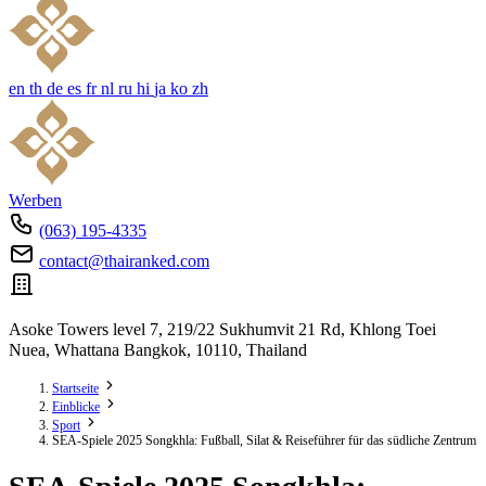
en
th
de
es
fr
nl
ru
hi
ja
ko
zh
Werben
(063) 195-4335
contact@thairanked.com
Asoke Towers level 7, 219/22 Sukhumvit 21 Rd, Khlong Toei
Nuea, Whattana Bangkok, 10110, Thailand
Startseite
Einblicke
Sport
SEA-Spiele 2025 Songkhla: Fußball, Silat & Reiseführer für das südliche Zentrum