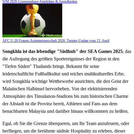
WM 2026 Gruppenphase-Spielpläne & Anstoßzeiten
AFC U-20 Frauen-Asienmeisterschaft 2026: Turnier-Update vom 15. April
Songkhla ist das lebendige "Südhub" der SEA Games 2025
, das
die Aufregung des größten Sportereignisses der Region in den
"Tiefen Süden" Thailands bringt. Bekannt für seine
leidenschaftliche Fußballkultur und reiches multikulturelles Erbe,
wird Songkhla wichtige Wettbewerbe ausrichten, die den Geist der
Malaiischen Halbinsel hervorheben. Von der elektrisierenden
Atmosphäre des Tinsulanon-Stadions bis zum historischen Charme
der Altstadt ist die Provinz bereit, Athleten und Fans aus dem
benachbarten Malaysia und darüber hinaus willkommen zu heißen.
Egal, ob Sie die Grenze überqueren, um Ihr Team anzufeuern, oder
herfliegen, um die berühmte südisle Hospitality zu erleben, dieser