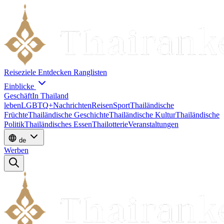
Reiseziele
Entdecken
Ranglisten
Einblicke
Geschäft
In Thailand
leben
LGBTQ+
Nachrichten
Reisen
Sport
Thailändische
Früchte
Thailändische Geschichte
Thailändische Kultur
Thailändische
Politik
Thailändisches Essen
Thailotterie
Veranstaltungen
de
Werben