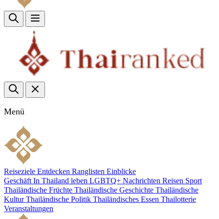
Menü
Reiseziele
Entdecken
Ranglisten
Einblicke
Geschäft
In Thailand leben
LGBTQ+
Nachrichten
Reisen
Sport
Thailändische Früchte
Thailändische Geschichte
Thailändische
Kultur
Thailändische Politik
Thailändisches Essen
Thailotterie
Veranstaltungen