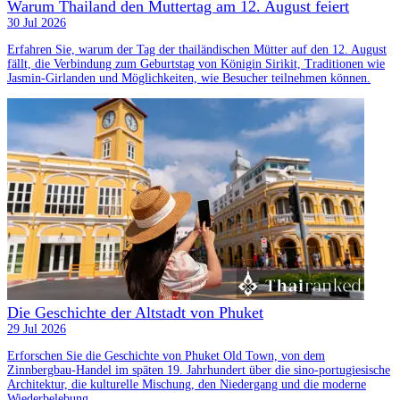
Warum Thailand den Muttertag am 12. August feiert
30 Jul 2026
Erfahren Sie, warum der Tag der thailändischen Mütter auf den 12. August
fällt, die Verbindung zum Geburtstag von Königin Sirikit, Traditionen wie
Jasmin-Girlanden und Möglichkeiten, wie Besucher teilnehmen können.
Die Geschichte der Altstadt von Phuket
29 Jul 2026
Erforschen Sie die Geschichte von Phuket Old Town, von dem
Zinnbergbau-Handel im späten 19. Jahrhundert über die sino-portugiesische
Architektur, die kulturelle Mischung, den Niedergang und die moderne
Wiederbelebung.