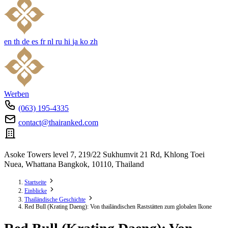
en
th
de
es
fr
nl
ru
hi
ja
ko
zh
Werben
(063) 195-4335
contact@thairanked.com
Asoke Towers level 7, 219/22 Sukhumvit 21 Rd, Khlong Toei
Nuea, Whattana Bangkok, 10110, Thailand
Startseite
Einblicke
Thailändische Geschichte
Red Bull (Krating Daeng): Von thailändischen Raststätten zum globalen Ikone