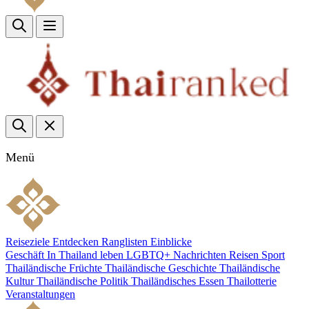
Menü
Reiseziele
Entdecken
Ranglisten
Einblicke
Geschäft
In Thailand leben
LGBTQ+
Nachrichten
Reisen
Sport
Thailändische Früchte
Thailändische Geschichte
Thailändische
Kultur
Thailändische Politik
Thailändisches Essen
Thailotterie
Veranstaltungen