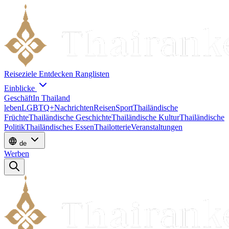
Reiseziele
Entdecken
Ranglisten
Einblicke
Geschäft
In Thailand
leben
LGBTQ+
Nachrichten
Reisen
Sport
Thailändische
Früchte
Thailändische Geschichte
Thailändische Kultur
Thailändische
Politik
Thailändisches Essen
Thailotterie
Veranstaltungen
de
Werben