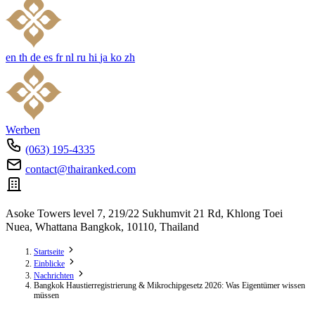
en
th
de
es
fr
nl
ru
hi
ja
ko
zh
Werben
(063) 195-4335
contact@thairanked.com
Asoke Towers level 7, 219/22 Sukhumvit 21 Rd, Khlong Toei
Nuea, Whattana Bangkok, 10110, Thailand
Startseite
Einblicke
Nachrichten
Bangkok Haustierregistrierung & Mikrochipgesetz 2026: Was Eigentümer wissen
müssen