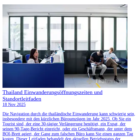
Thailand Einwanderungsöffnungszeiten und
Standortleitfaden
18 Nov 2025
Die Navigation durch die thailändische Einwanderung kann schwierig sein,
insbesondere mit den kürzlichen Büroumzügen im Jahr 2025. Ob Sie ein
Tourist sind, der eine 30-tägige Verlängerung benötigt, ein Expat, der
seinen 90-Tage-Bericht einreicht, oder ein Geschäftsmann, der unter dem
BOI-Brett agiert, der Gang zum falschen Büro kann Sie einen ganzen Tag
kosten. Dieser Leitfaden behandelt den aktuellen Betriebsstatus der