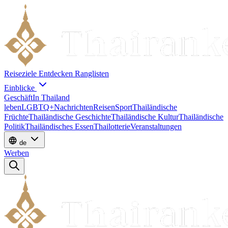
Reiseziele
Entdecken
Ranglisten
Einblicke
Geschäft
In Thailand
leben
LGBTQ+
Nachrichten
Reisen
Sport
Thailändische
Früchte
Thailändische Geschichte
Thailändische Kultur
Thailändische
Politik
Thailändisches Essen
Thailotterie
Veranstaltungen
de
Werben