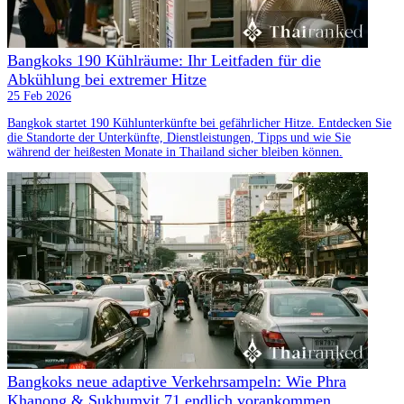
Bangkoks 190 Kühlräume: Ihr Leitfaden für die
Abkühlung bei extremer Hitze
25 Feb 2026
Bangkok startet 190 Kühlunterkünfte bei gefährlicher Hitze. Entdecken Sie
die Standorte der Unterkünfte, Dienstleistungen, Tipps und wie Sie
während der heißesten Monate in Thailand sicher bleiben können.
Bangkoks neue adaptive Verkehrsampeln: Wie Phra
Khanong & Sukhumvit 71 endlich vorankommen