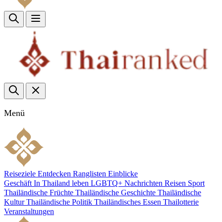
Menü
Reiseziele
Entdecken
Ranglisten
Einblicke
Geschäft
In Thailand leben
LGBTQ+
Nachrichten
Reisen
Sport
Thailändische Früchte
Thailändische Geschichte
Thailändische
Kultur
Thailändische Politik
Thailändisches Essen
Thailotterie
Veranstaltungen