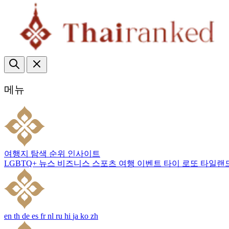
메뉴
여행지
탐색
순위
인사이트
LGBTQ+
뉴스
비즈니스
스포츠
여행
이벤트
타이 로또
타일랜
en
th
de
es
fr
nl
ru
hi
ja
ko
zh