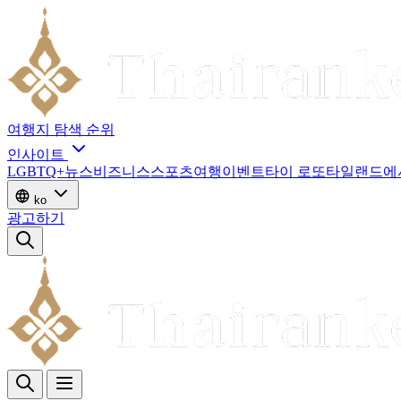
여행지
탐색
순위
인사이트
LGBTQ+
뉴스
비즈니스
스포츠
여행
이벤트
타이 로또
타일랜드에
ko
광고하기