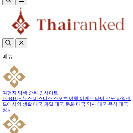
메뉴
여행지
탐색
순위
인사이트
LGBTQ+
뉴스
비즈니스
스포츠
여행
이벤트
타이 로또
타일랜
드에서의 생활
태국 과일
태국 문화
태국 역사
태국 음식
태국
정치