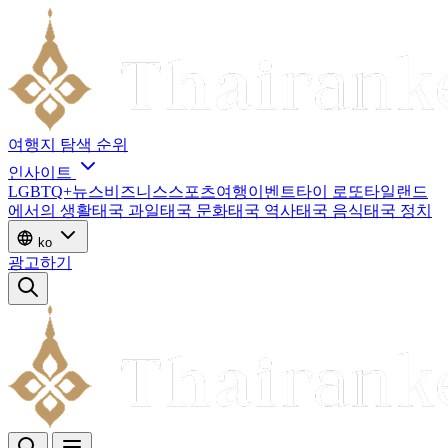
여행지
탐색
순위
인사이트
LGBTQ+
뉴스
비즈니스
스포츠
여행
이벤트
타이 로또
타일랜드
에서의 생활
태국 과일
태국 문화
태국 역사
태국 음식
태국 정치
ko
광고하기