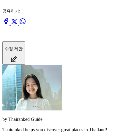
공유하기:
|
수정 제안
by
Thairanked Guide
Thairanked helps you discover great places in Thailand!