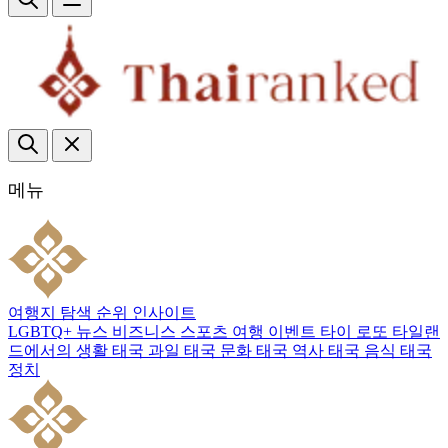
메뉴
여행지
탐색
순위
인사이트
LGBTQ+
뉴스
비즈니스
스포츠
여행
이벤트
타이 로또
타일랜
드에서의 생활
태국 과일
태국 문화
태국 역사
태국 음식
태국
정치