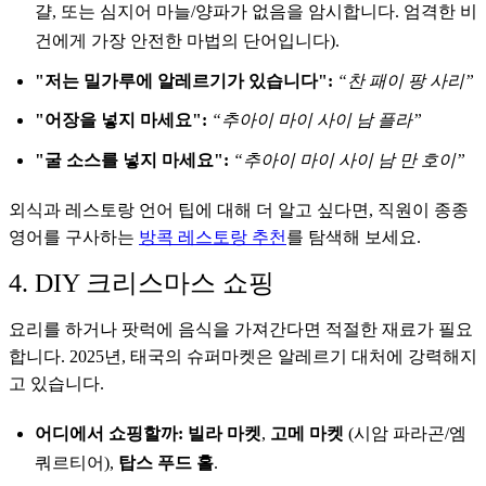
걀, 또는 심지어 마늘/양파가 없음을 암시합니다. 엄격한 비
건에게 가장 안전한 마법의 단어입니다).
"저는 밀가루에 알레르기가 있습니다":
“찬 패이 팡 사리”
"어장을 넣지 마세요":
“추아이 마이 사이 남 플라”
"굴 소스를 넣지 마세요":
“추아이 마이 사이 남 만 호이”
외식과 레스토랑 언어 팁에 대해 더 알고 싶다면, 직원이 종종
영어를 구사하는
방콕 레스토랑 추천
를 탐색해 보세요.
4. DIY 크리스마스 쇼핑
요리를 하거나 팟럭에 음식을 가져간다면 적절한 재료가 필요
합니다. 2025년, 태국의 슈퍼마켓은 알레르기 대처에 강력해지
고 있습니다.
어디에서 쇼핑할까:
빌라 마켓
,
고메 마켓
(시암 파라곤/엠
쿼르티어),
탑스 푸드 홀
.