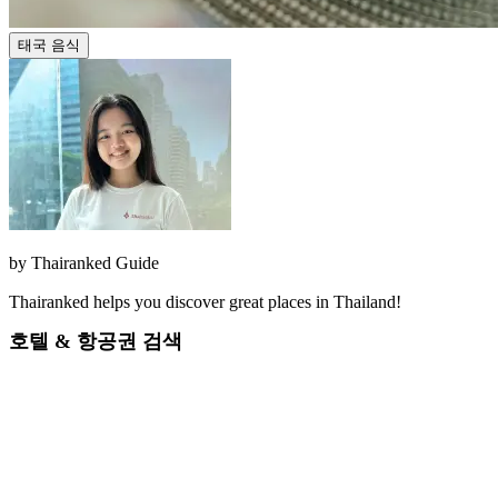
태국 음식
by
Thairanked Guide
Thairanked helps you discover great places in Thailand!
호텔 & 항공권 검색