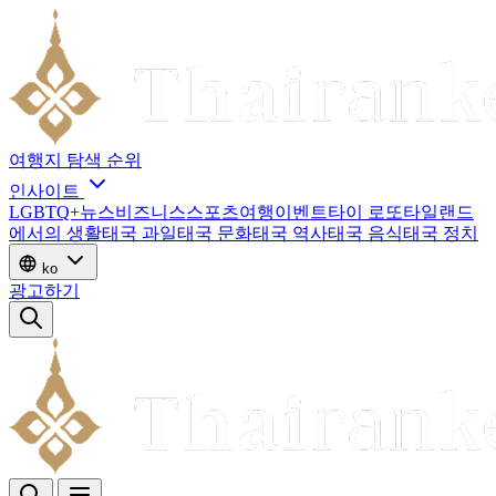
여행지
탐색
순위
인사이트
LGBTQ+
뉴스
비즈니스
스포츠
여행
이벤트
타이 로또
타일랜드
에서의 생활
태국 과일
태국 문화
태국 역사
태국 음식
태국 정치
ko
광고하기