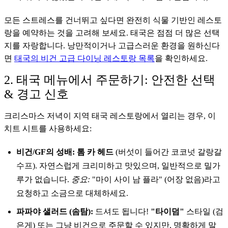
모든 스트레스를 건너뛰고 싶다면 완전히 식물 기반인 레스토
랑을 예약하는 것을 고려해 보세요. 태국은 점점 더 많은 선택
지를 자랑합니다. 낭만적이거나 고급스러운 환경을 원하신다
면
태국의 비건 고급 다이닝 레스토랑 목록
을 확인하세요.
2. 태국 메뉴에서 주문하기: 안전한 선택
& 경고 신호
크리스마스 저녁이 지역 태국 레스토랑에서 열리는 경우, 이
치트 시트를 사용하세요:
비건/GF의 성배:
톰 카 헤드
(버섯이 들어간 코코넛 갈랑갈
수프). 자연스럽게 크리미하고 맛있으며, 일반적으로 밀가
루가 없습니다.
중요:
"마이 사이 남 플라" (어장 없음)라고
요청하고 소금으로 대체하세요.
파파야 샐러드 (솜탐):
드셔도 됩니다!
"타이덤"
스타일 (검
은게) 또는 그냥 비건으로 주문할 수 있지만, 명확하게 말