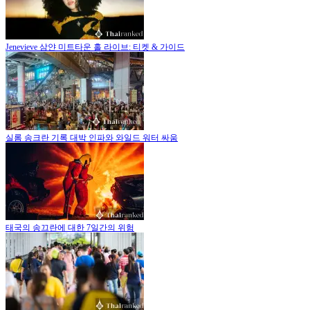
Jenevieve 삼얀 미트타운 홀 라이브: 티켓 & 가이드
실롬 송크란 기록 대박 인파와 와일드 워터 싸움
태국의 송끄란에 대한 7일간의 위험