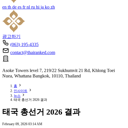
en
th
de
es
fr
nl
ru
hi
ja
ko
zh
광고하기
(063) 195-4335
contact@thairanked.com
Asoke Towers level 7, 219/22 Sukhumvit 21 Rd, Khlong Toei
Nuea, Whattana Bangkok, 10110, Thailand
홈
인사이트
뉴스
태국 총선거 2026 결과
태국 총선거 2026 결과
February 09, 2026 03:14 AM