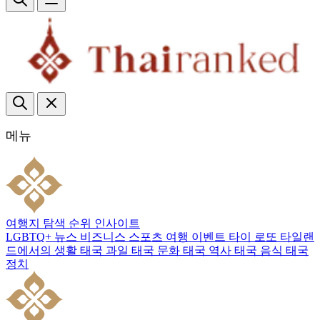
메뉴
여행지
탐색
순위
인사이트
LGBTQ+
뉴스
비즈니스
스포츠
여행
이벤트
타이 로또
타일랜
드에서의 생활
태국 과일
태국 문화
태국 역사
태국 음식
태국
정치