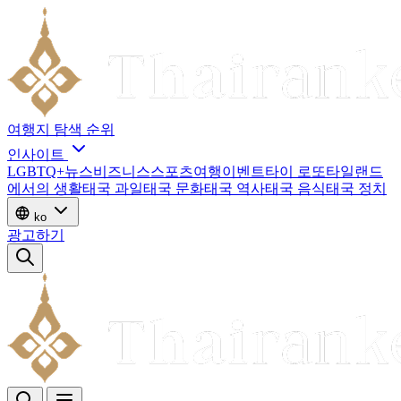
여행지
탐색
순위
인사이트
LGBTQ+
뉴스
비즈니스
스포츠
여행
이벤트
타이 로또
타일랜드
에서의 생활
태국 과일
태국 문화
태국 역사
태국 음식
태국 정치
ko
광고하기