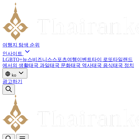
여행지
탐색
순위
인사이트
LGBTQ+
뉴스
비즈니스
스포츠
여행
이벤트
타이 로또
타일랜드
에서의 생활
태국 과일
태국 문화
태국 역사
태국 음식
태국 정치
ko
광고하기