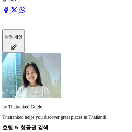
|
수정 제안
by
Thairanked Guide
Thairanked helps you discover great places in Thailand!
호텔 & 항공권 검색