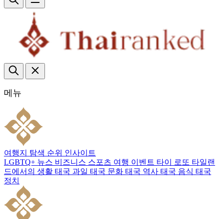
메뉴
여행지
탐색
순위
인사이트
LGBTQ+
뉴스
비즈니스
스포츠
여행
이벤트
타이 로또
타일랜
드에서의 생활
태국 과일
태국 문화
태국 역사
태국 음식
태국
정치