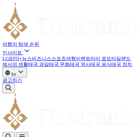
여행지
탐색
순위
인사이트
LGBTQ+
뉴스
비즈니스
스포츠
여행
이벤트
타이 로또
타일랜드
에서의 생활
태국 과일
태국 문화
태국 역사
태국 음식
태국 정치
ko
광고하기