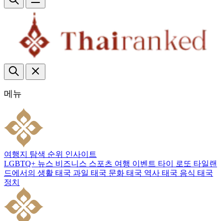
메뉴
여행지
탐색
순위
인사이트
LGBTQ+
뉴스
비즈니스
스포츠
여행
이벤트
타이 로또
타일랜
드에서의 생활
태국 과일
태국 문화
태국 역사
태국 음식
태국
정치