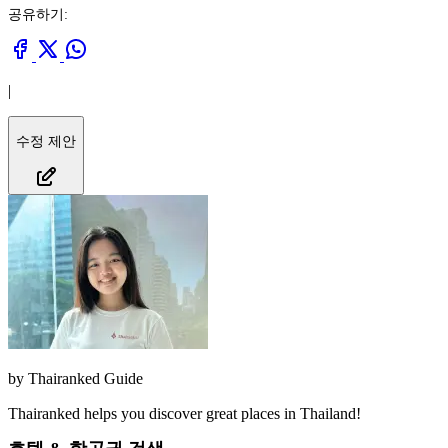
공유하기:
|
수정 제안
by
Thairanked Guide
Thairanked helps you discover great places in Thailand!