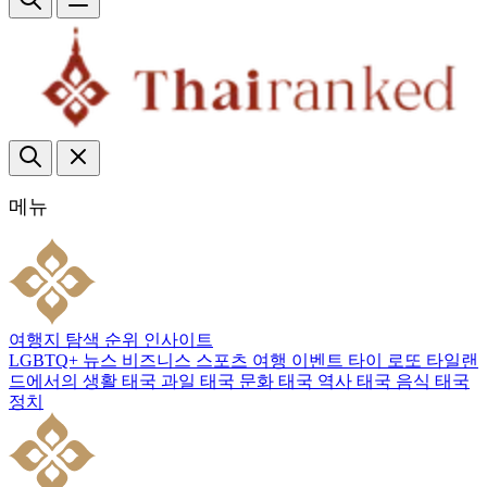
메뉴
여행지
탐색
순위
인사이트
LGBTQ+
뉴스
비즈니스
스포츠
여행
이벤트
타이 로또
타일랜
드에서의 생활
태국 과일
태국 문화
태국 역사
태국 음식
태국
정치