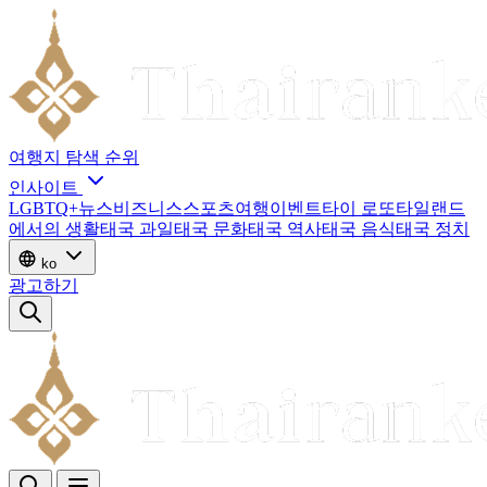
여행지
탐색
순위
인사이트
LGBTQ+
뉴스
비즈니스
스포츠
여행
이벤트
타이 로또
타일랜드
에서의 생활
태국 과일
태국 문화
태국 역사
태국 음식
태국 정치
ko
광고하기