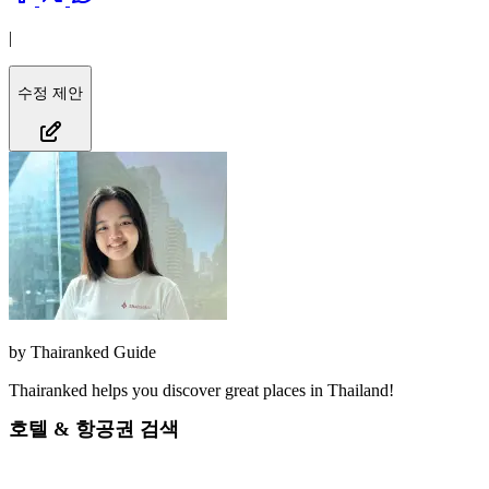
|
수정 제안
by
Thairanked Guide
Thairanked helps you discover great places in Thailand!
호텔 & 항공권 검색