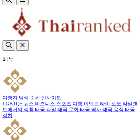
메뉴
여행지
탐색
순위
인사이트
LGBTQ+
뉴스
비즈니스
스포츠
여행
이벤트
타이 로또
타일랜
드에서의 생활
태국 과일
태국 문화
태국 역사
태국 음식
태국
정치