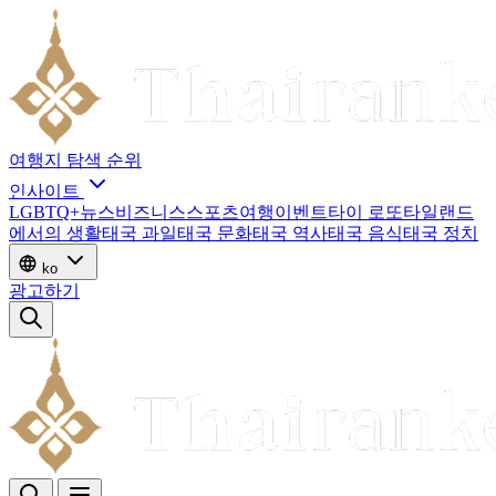
여행지
탐색
순위
인사이트
LGBTQ+
뉴스
비즈니스
스포츠
여행
이벤트
타이 로또
타일랜드
에서의 생활
태국 과일
태국 문화
태국 역사
태국 음식
태국 정치
ko
광고하기