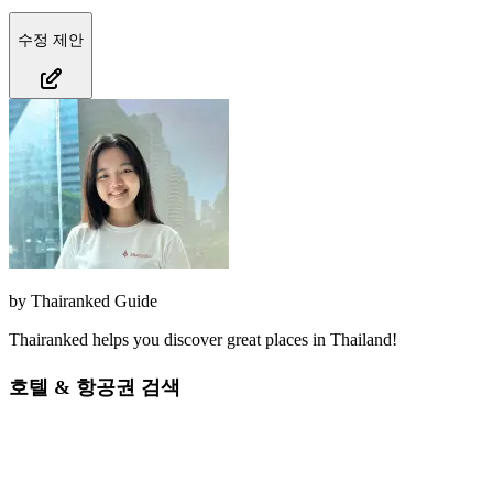
수정 제안
by
Thairanked Guide
Thairanked helps you discover great places in Thailand!
호텔 & 항공권 검색