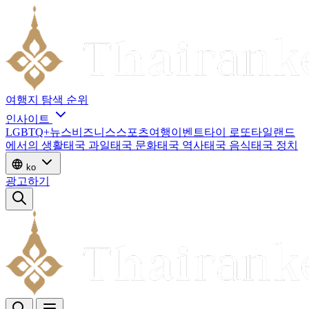
여행지
탐색
순위
인사이트
LGBTQ+
뉴스
비즈니스
스포츠
여행
이벤트
타이 로또
타일랜드
에서의 생활
태국 과일
태국 문화
태국 역사
태국 음식
태국 정치
ko
광고하기