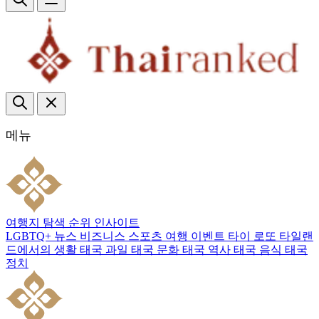
메뉴
여행지
탐색
순위
인사이트
LGBTQ+
뉴스
비즈니스
스포츠
여행
이벤트
타이 로또
타일랜
드에서의 생활
태국 과일
태국 문화
태국 역사
태국 음식
태국
정치