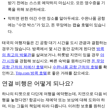
받기 전에는 스스로 예약하지 마십시오. 모든 영수증을 기
록을 위해 보관하세요.
막히면 편한 야간 수면 장소를 알아두세요. 수완나품 공항
에는 "수면 박스"가 있고, 돈 무앙에는 캡슐 호텔이 있습니
다.
태국의 여행자들은 긴 공항 대기 시간을 도시 관광과 결합하는
경우가 많습니다. 방콕에서 몇 시간 동안 갇히게 된다면
방콕
의 최고의 박물관
을 살펴보거나, 하룻밤 지연이 있을 경우
야
간 시장
을 경험해 보십시오. 빠른 숙박을 원하신다면
돈 무앙
공항 근처의 저예산 호텔
이나
수완나품 공항 근처의 호텔
를 확
인하고,
Trip.com 방콕 호텔
로 좋은 거래를 잡으세요.
연결 비행은 어떻게 되나요?
하나의 티켓으로 다단계 여행을 예약했는데, 지연으로 다음 비
행을 놓쳤다면? 항공사는 재예약 또는 보상에 대해 도와야 하
며, 이는 그들의 책임에 따라 다릅니다. 이러한 보호를 원하신