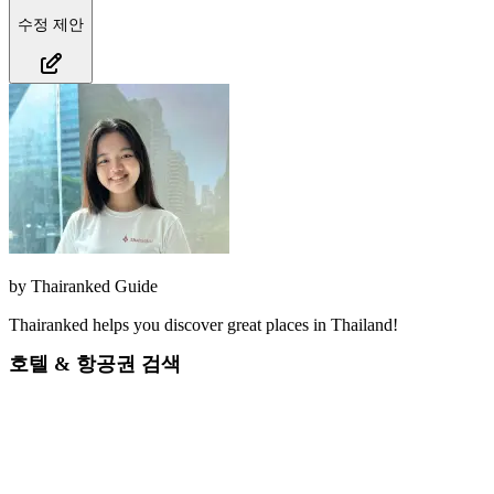
수정 제안
by
Thairanked Guide
Thairanked helps you discover great places in Thailand!
호텔 & 항공권 검색