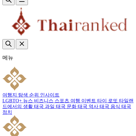
메뉴
여행지
탐색
순위
인사이트
LGBTQ+
뉴스
비즈니스
스포츠
여행
이벤트
타이 로또
타일랜
드에서의 생활
태국 과일
태국 문화
태국 역사
태국 음식
태국
정치