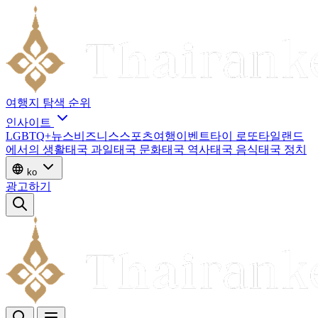
여행지
탐색
순위
인사이트
LGBTQ+
뉴스
비즈니스
스포츠
여행
이벤트
타이 로또
타일랜드
에서의 생활
태국 과일
태국 문화
태국 역사
태국 음식
태국 정치
ko
광고하기