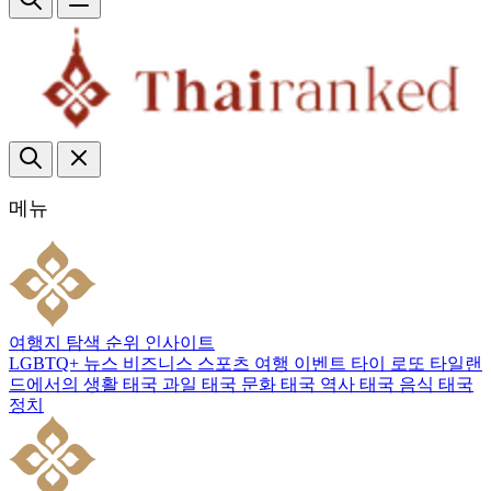
메뉴
여행지
탐색
순위
인사이트
LGBTQ+
뉴스
비즈니스
스포츠
여행
이벤트
타이 로또
타일랜
드에서의 생활
태국 과일
태국 문화
태국 역사
태국 음식
태국
정치