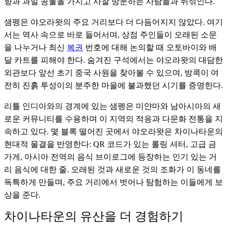
향과 과일 공물을 가지고 사찰 방문하는 사람들과 뒤섞인다.
샘펭은 야오라왓의 주요 거리보다 더 다듬어지지 않았다. 여기
서는 역사 속으로 바로 들어서며, 상점 주인들이 오래된 소문
을 나누거나 최신
복권
번호에 대해 논의할 때 오토바이와 배
달 카트를 피해야 한다. 숨겨진 구석에서는 야오라왓의 대담한
외관보다 앞선 초기 중국 사원을 찾아볼 수 있으며, 방콕이 여
전히 진흙 투성이의 분주한 마을에 불과했던 시기를 증명한다.
리틀 인디아와의 경계에 있는 샘펭은 미얀마와 남아시아의 새
로운 커뮤니티를 수용하며 이 지역의 적응과 다문화 전통을 지
속하고 있다. 몇 블록 떨어진 곳에서 야오라왓은 차이나타운의
현대적 물결을 반영한다: QR 코드가 있는 롤링 셔터, 고급 금
가게, 아시아 전역의 음식 브이로그에 등장하는 인기 있는 거
리 음식에 대한 줄. 오래된 것과 새로운 것의 조화가 이 동네를
독특하게 만들며, 주요 거리에서 벗어나 탐험하는 이들에게 보
상을 준다.
차이나타운의 유산을 더 경험하기