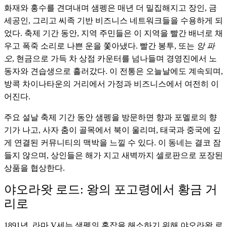
화재와 홍수를 견뎌내며 샘펭은 매년 더 밀집해지고 장인, 금
세공인, 그리고 씨족 기반 비즈니스 네트워크들을 수용하게 되
었다. 축제 기간 동안, 지역 주민들은 이 지역을 빨간 배너로 채
우고 폭죽 소리로 나쁜 운을 쫓아냈다. 빨간 봉투, 또는
앙 파
오
, 현금으로 가득 차 상점 카운터를 넘나들며 경영진에서 노
동자와 견습생으로 흘러갔다. 이 전통은 오늘날에도 계속되며,
방콕 차이나타운의 거리에서 가정과 비즈니스에서 여전히 이
어진다.
주요 설날 축제 기간 동안 샘펭을 방문하면 향과 포멜로의 향
기가 나고, 사자 춤이 골목에서 북이 울리며, 태국과 중국에 깊
게 연결된 커뮤니티의 맥박을 느낄 수 있다. 이 동네는 결코 잠
들지 않으며, 상인들은 해가 지고 새벽까지 셀로판으로 포장된
상품을 협상한다.
야오라왓 로드: 왕의 포고령에서 황금 거
리로
1891년, 라마 V세는 샘펭의 혼잡을 해소하기 위해 야오라왓 로