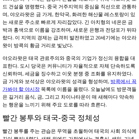
드 건설을 명령했다. 중국 거주지역의 중심을 직선으로 관통하
며, 야오라왓은 금 가게, 한약국, 화려한 해산물 레스토랑이 있
는 새로운 주소로 빠르게 자리잡았다. 긴 아치형의 네온은 금
박과 홍색으로 이름을 강조하며, 새로운 은행과 전당포가 뒤따
랐다. 이 지역의 경제는 급격히 발전하였고 20세기에는 야오라
왓이 방콕의 황금 거리로 빛났다.
야오라왓은 태국 관료주의와 중국의 기업가 정신의 융합을 대
표한다. 도시 당국은 커뮤니티가 자율적으로 자체 단속하도록
신뢰하며, 세금을 징수하고 이웃 분쟁 중 조화를 유지하였다.
금 가게와 보석상은 야오라왓의 성격을 형성하며,
방콕에서 꼭
가봐야 할 야시장
목록에 이름을 올렸다. 오늘날에도 방문객들
은 길거리 음식, 금, 그리고 차이나타운이 매 새해마다 약속하
는 행운을 느끼기 위해 주요 도로를 따라 흐른다.
빨간 봉투와 태국-중국 정체성
빨간 봉투를 주는 관습은 무역을 초월하여 태국의 사회 의식에
깊이 뿌리내렸다. 새해 외에도 가정에서는 결혼식, 생일, 기념