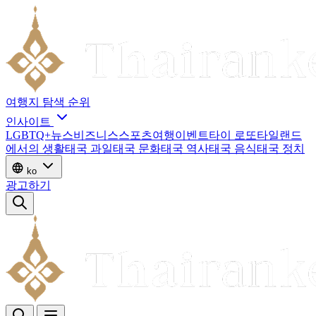
여행지
탐색
순위
인사이트
LGBTQ+
뉴스
비즈니스
스포츠
여행
이벤트
타이 로또
타일랜드
에서의 생활
태국 과일
태국 문화
태국 역사
태국 음식
태국 정치
ko
광고하기