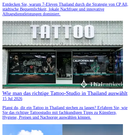
Entdecken Sie, warum 7-Eleven Thailand durch die Strategie von CP All,
städtische Bequemlichkeit, lokale Nachfrage und innovative
Alltagsdienstleistungen dominiert.
Wie man das richtige Tattoo-Studio in Thailand auswählt
15 Jul 2026
Planst du, dir ein Tattoo in Thailand stechen zu lassen? Erfahren Sie, wie
Sie das richtige Tattoostudio mit fachkundigen Tipps zu Künstlern,
Hygiene, Preisen und Nachsorge auswählen können.