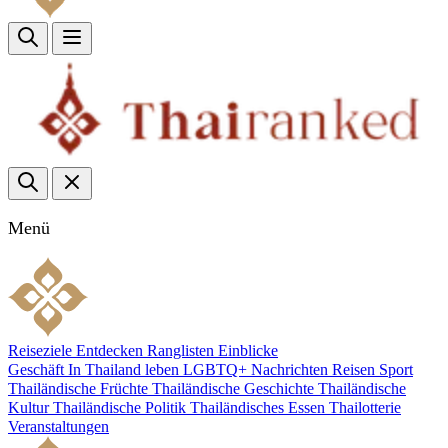
Menü
Reiseziele
Entdecken
Ranglisten
Einblicke
Geschäft
In Thailand leben
LGBTQ+
Nachrichten
Reisen
Sport
Thailändische Früchte
Thailändische Geschichte
Thailändische
Kultur
Thailändische Politik
Thailändisches Essen
Thailotterie
Veranstaltungen