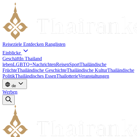
Reiseziele
Entdecken
Ranglisten
Einblicke
Geschäft
In Thailand
leben
LGBTQ+
Nachrichten
Reisen
Sport
Thailändische
Früchte
Thailändische Geschichte
Thailändische Kultur
Thailändische
Politik
Thailändisches Essen
Thailotterie
Veranstaltungen
de
Werben