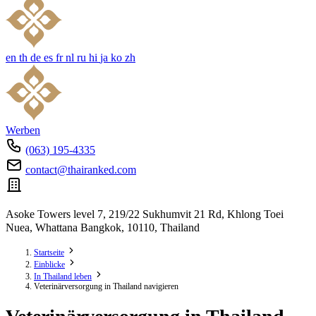
en
th
de
es
fr
nl
ru
hi
ja
ko
zh
Werben
(063) 195-4335
contact@thairanked.com
Asoke Towers level 7, 219/22 Sukhumvit 21 Rd, Khlong Toei
Nuea, Whattana Bangkok, 10110, Thailand
Startseite
Einblicke
In Thailand leben
Veterinärversorgung in Thailand navigieren