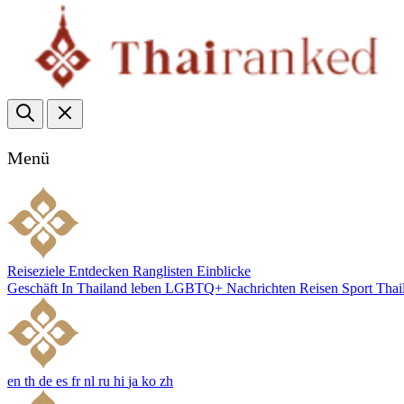
Menü
Reiseziele
Entdecken
Ranglisten
Einblicke
Geschäft
In Thailand leben
LGBTQ+
Nachrichten
Reisen
Sport
Thai
en
th
de
es
fr
nl
ru
hi
ja
ko
zh