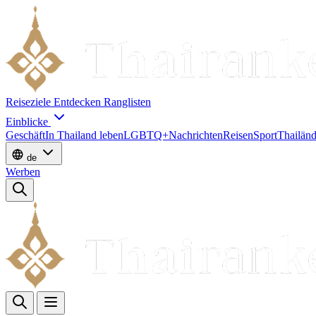
Reiseziele
Entdecken
Ranglisten
Einblicke
Geschäft
In Thailand leben
LGBTQ+
Nachrichten
Reisen
Sport
Thailänd
de
Werben