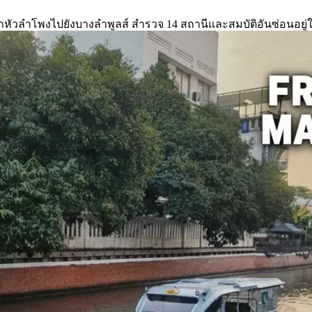
ากหัวลำโพงไปยังบางลำพูลส์ สำรวจ 14 สถานีและสมบัติอันซ่อนอยู่ใ