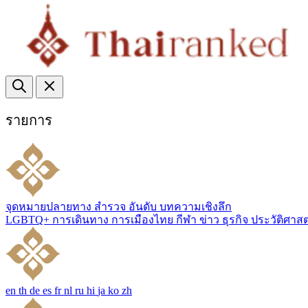
รายการ
จุดหมายปลายทาง
สำรวจ
อันดับ
บทความเชิงลึก
LGBTQ+
การเดินทาง
การเมืองไทย
กีฬา
ข่าว
ธุรกิจ
ประวัติศาส
en
th
de
es
fr
nl
ru
hi
ja
ko
zh