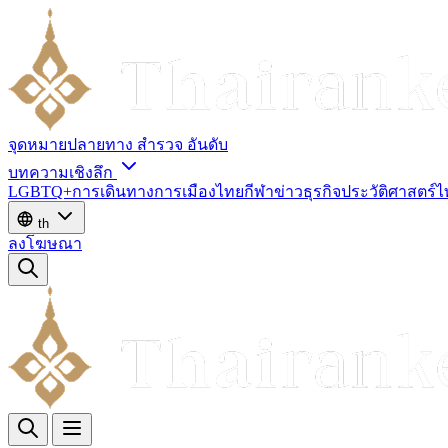
จุดหมายปลายทาง
สำรวจ
อันดับ
บทความเชิงลึก
LGBTQ+
การเดินทาง
การเมืองไทย
กีฬา
ข่าว
ธุรกิจ
ประวัติศาสตร์
th
ลงโฆษณา