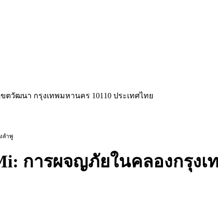
ือ เขตวัฒนา กรุงเทพมหานคร 10110 ประเทศไทย
งลำพู
uvMi: การผจญภัยในคลองกรุงเ