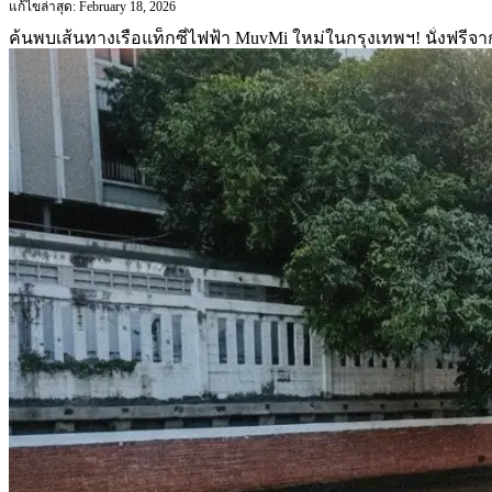
แก้ไขล่าสุด: February 18, 2026
ค้นพบเส้นทางเรือแท็กซี่ไฟฟ้า MuvMi ใหม่ในกรุงเทพฯ! นั่งฟรีจ