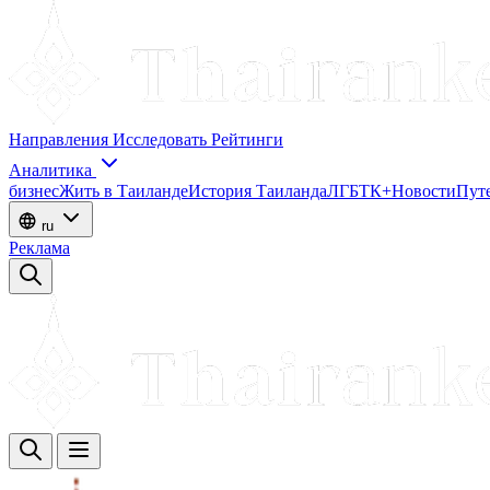
Направления
Исследовать
Рейтинги
Аналитика
бизнес
Жить в Таиланде
История Таиланда
ЛГБТК+
Новости
Пут
ru
Реклама