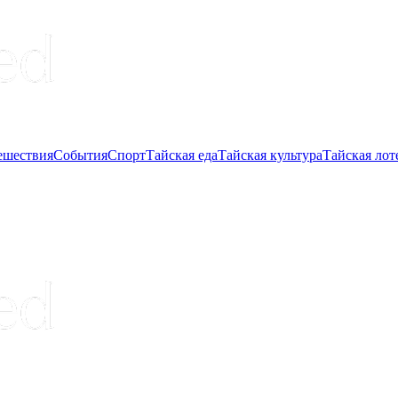
ешествия
События
Спорт
Тайская еда
Тайская культура
Тайская лот