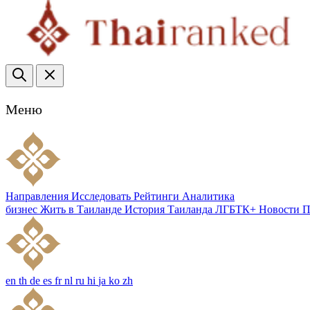
Меню
Направления
Исследовать
Рейтинги
Аналитика
бизнес
Жить в Таиланде
История Таиланда
ЛГБТК+
Новости
П
en
th
de
es
fr
nl
ru
hi
ja
ko
zh