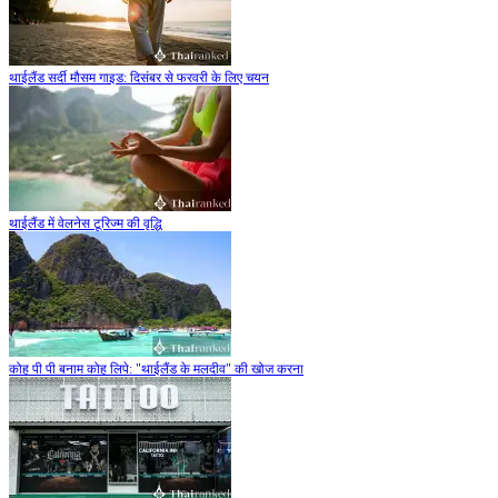
थाईलैंड सर्दी मौसम गाइड: दिसंबर से फरवरी के लिए चयन
थाईलैंड में वेलनेस टूरिज्म की वृद्धि
कोह पी पी बनाम कोह लिपे: "थाईलैंड के मलदीव" की खोज करना