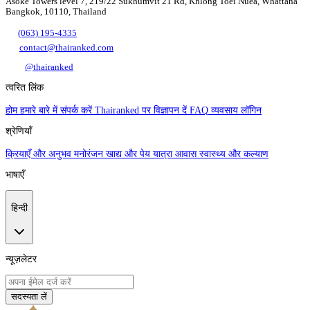
Asoke Towers level 7, 219/22 Sukhumvit 21 Rd, Khlong Toei Nuea, Whattana
Bangkok, 10110, Thailand
(063) 195-4335
contact@thairanked.com
@thairanked
त्वरित लिंक
होम
हमारे बारे में
संपर्क करें
Thairanked पर विज्ञापन दें
FAQ
व्यवसाय लॉगिन
श्रेणियाँ
क्रियाएँ और अनुभव
मनोरंजन
खाद्य और पेय
यात्रा
आवास
स्वास्थ्य और कल्याण
भाषाएँ
हिन्दी
न्यूज़लेटर
सदस्यता लें