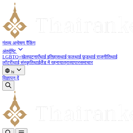
गंतव्य
अन्वेषण
रैंकिंग
अंतर्दृष्टि
LGBTQ+
खेल
घटनाएँ
थाई इतिहास
थाई फल
थाई फ़ूड
थाई राजनीति
थाई
लॉटरी
थाई संस्कृति
थाईलैंड में रहना
यात्रा
व्यापार
समाचार
hi
विज्ञापन दें