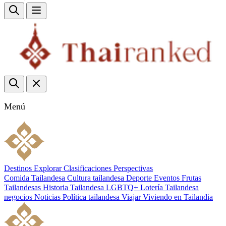
Menú
Destinos
Explorar
Clasificaciones
Perspectivas
Comida Tailandesa
Cultura tailandesa
Deporte
Eventos
Frutas
Tailandesas
Historia Tailandesa
LGBTQ+
Lotería Tailandesa
negocios
Noticias
Política tailandesa
Viajar
Viviendo en Tailandia