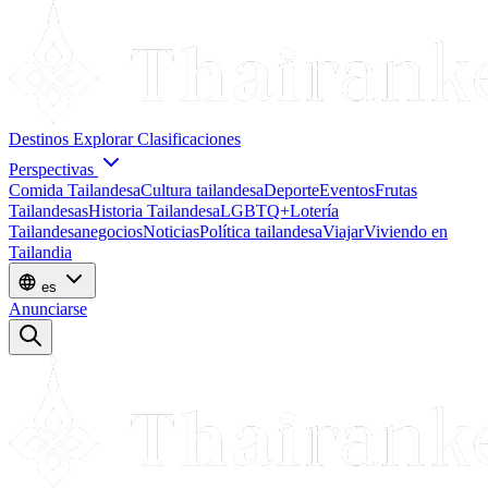
Destinos
Explorar
Clasificaciones
Perspectivas
Comida Tailandesa
Cultura tailandesa
Deporte
Eventos
Frutas
Tailandesas
Historia Tailandesa
LGBTQ+
Lotería
Tailandesa
negocios
Noticias
Política tailandesa
Viajar
Viviendo en
Tailandia
es
Anunciarse